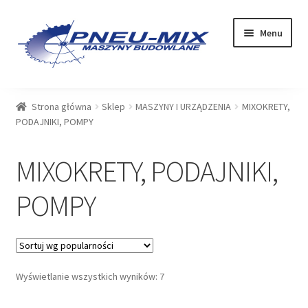
Przejdź
Przejdź
Menu
do
do
nawigacji
treści
OFERTA
Strona główna
Sklep
MASZYNY I URZĄDZENIA
MIXOKRETY,
PODAJNIKI, POMPY
USŁUGI
MIXOKRETY, PODAJNIKI,
SERWIS
POMPY
SKLEP
Rozwiń
PLIKI DO POBRANIA
menu
potom
BLOG
Posortowane
Wyświetlanie wszystkich wyników: 7
według
KONTAKT
popularności