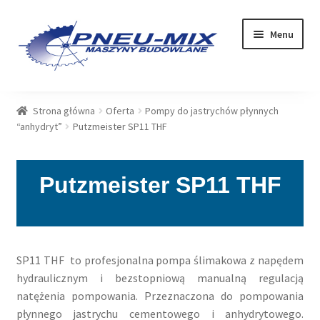
Przejdź
Przejdź
Menu
do
do
nawigacji
treści
OFERTA
Strona główna
Oferta
Pompy do jastrychów płynnych
“anhydryt”
Putzmeister SP11 THF
USŁUGI
SERWIS
Putzmeister SP11 THF
SKLEP
Rozwiń
PLIKI DO POBRANIA
menu
SP11 THF to profesjonalna pompa ślimakowa z napędem
potom
hydraulicznym i bezstopniową manualną regulacją
BLOG
natężenia pompowania. Przeznaczona do pompowania
płynnego jastrychu cementowego i anhydrytowego.
KONTAKT