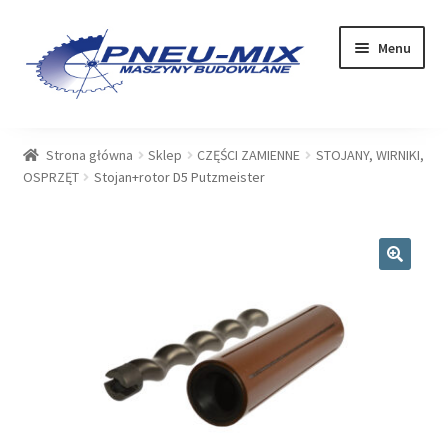
Przejdź
Przejdź
Menu
do
do
nawigacji
treści
OFERTA
Strona główna
Sklep
CZĘŚCI ZAMIENNE
STOJANY, WIRNIKI,
OSPRZĘT
Stojan+rotor D5 Putzmeister
USŁUGI
SERWIS
🔍
SKLEP
Rozwiń
PLIKI DO POBRANIA
menu
potom
BLOG
KONTAKT