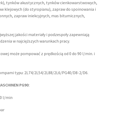
ek), tynków akustycznych, tynków cienkowarstwowych,
w klejowych (do styropianu), zapraw do spoinowania i
nnych, zapraw iniekcyjnych, mas bitumicznych,
wyższej jakości materiały i podzespoły zapewniają
dzenia w najcięższych warunkach pracy.
otowej może pompować z prędkością od 0 do 90 l/min. i
pompami typu: 2L74/2L54/2L88/2L6/PG40/D8-2/D6.
ASCHINEN PG90:
0 l/min
bar