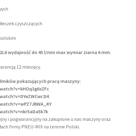
wych
piłeczek czyszczących
 polskim
2L6 wydajność do 45 l/min max wymiar ziarna 6 mm.
rancją 12 miesięcy.
 filmików pokazujących pracę maszyny:
/watch?v=kHOq3g6sZFc
/watch?v=DYeZWCwr2I4
/watch?v=wPZ7JBWA_KY
/watch?v=nkr5aDa5k7k
ny i pogwarancyjny na zakupione u nas maszyny oraz
ach firmy PNEU-MIX na terenie Polski.