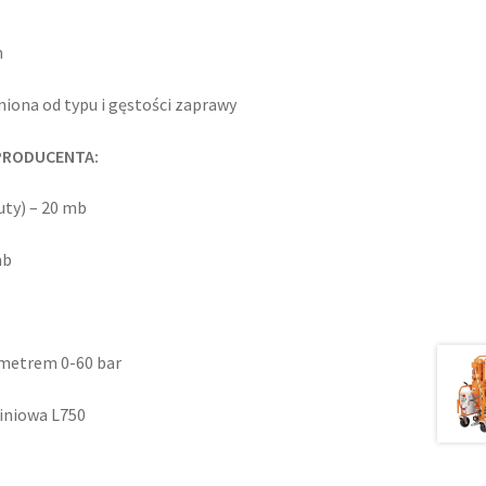
m
iona od typu i gęstości zaprawy
PRODUCENTA:
uty) – 20 mb
mb
ometrem 0-60 bar
iniowa L750