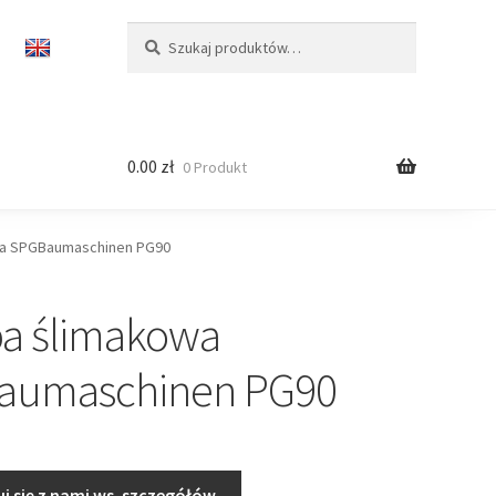
Szukaj:
Szukaj
0.00
zł
0 Produkt
a SPGBaumaschinen PG90
a ślimakowa
aumaschinen PG90
j się z nami ws. szczegółów