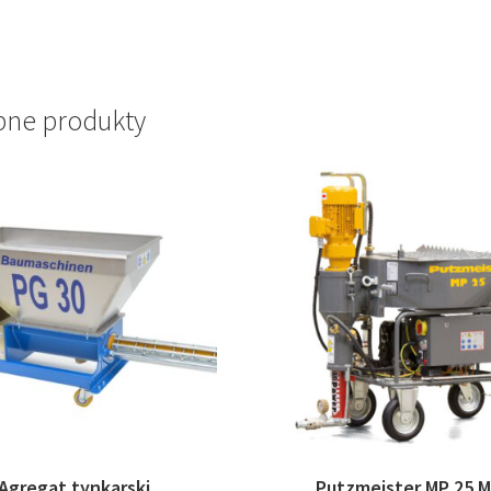
ne produkty
Agregat tynkarski
Putzmeister MP 25 M