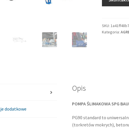
SKU:
1a41ff48b
Kategoria:
AGR
Opis
POMPA ŚLIMAKOWA SPG BAU
je dodatkowe
PG90 standard to uniwersal
(torkretów mokrych), beton