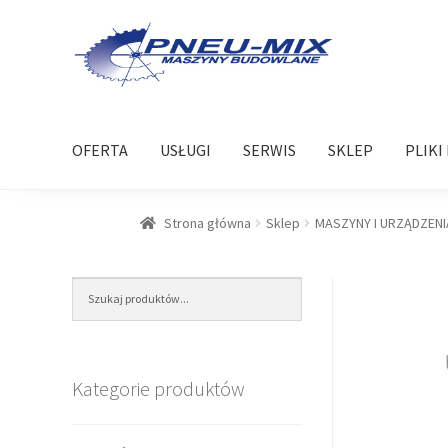
Przejdź
Przejdź
do
do
nawigacji
treści
OFERTA
USŁUGI
SERWIS
SKLEP
PLIKI
Strona główna
Sklep
MASZYNY I URZĄDZENI
Kategorie produktów