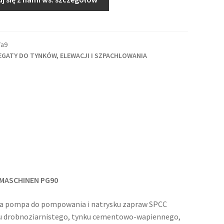
7a9
EGATY DO TYNKÓW, ELEWACJI I SZPACHLOWANIA
MASCHINEN PG90
na pompa do pompowania i natrysku zapraw SPCC
u drobnoziarnistego, tynku cementowo-wapiennego,