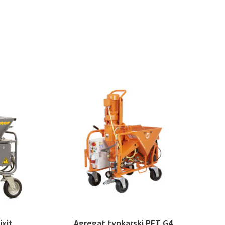
ixit
Agregat tynkarski PFT G4