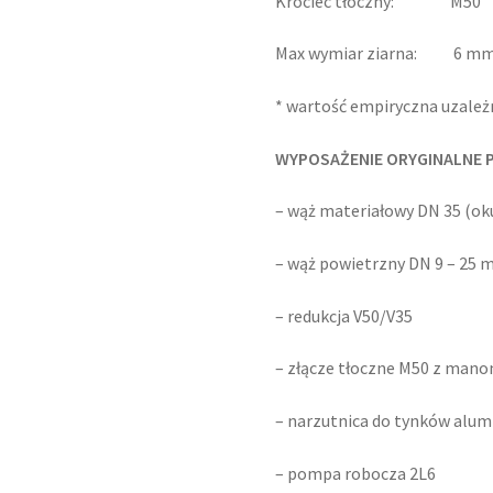
Króciec tłoczny: M50
Max wymiar ziarna: 6 m
* wartość empiryczna uzależn
WYPOSAŻENIE ORYGINALNE 
– wąż materiałowy DN 35 (ok
– wąż powietrzny DN 9 – 25 
– redukcja V50/V35
– złącze tłoczne M50 z man
– narzutnica do tynków alum
– pompa robocza 2L6