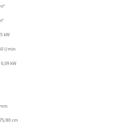
 m*
m*
5 kW
 l/min
0,09 kW
0 mm
75/80 cm