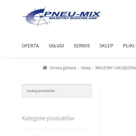
Przejdź
Przejdź
do
do
nawigacji
treści
OFERTA
USŁUGI
SERWIS
SKLEP
PLIKI
Strona główna
Sklep
MASZYNY I URZĄDZENI
Kategorie produktów