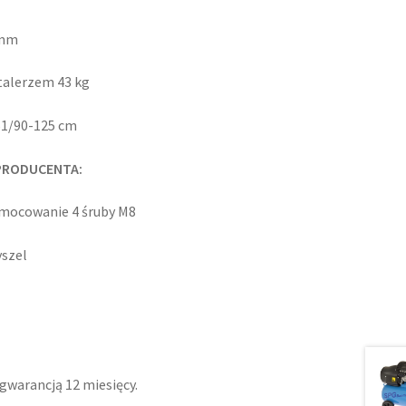
 mm
rzem 43 kg
/61/90-125 cm
PRODUCENTA:
 mocowanie 4 śruby M8
yszel
gwarancją 12 miesięcy.