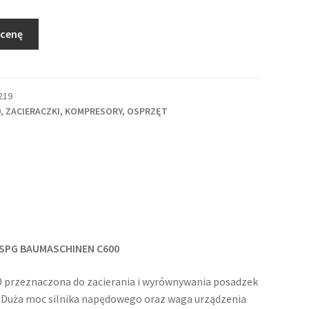
 cenę
219
0
,
ZACIERACZKI, KOMPRESORY, OSPRZĘT
SPG BAUMASCHINEN C600
0 przeznaczona do zacierania i wyrównywania posadzek
 Duża moc silnika napędowego oraz waga urządzenia