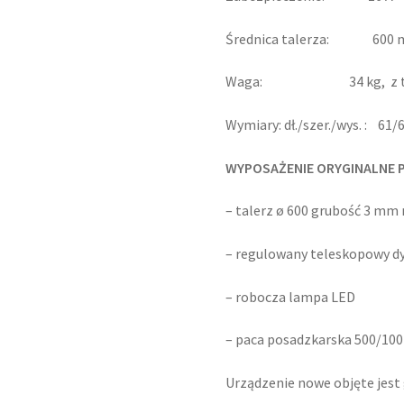
Średnica talerza: 600
Waga: 34 kg, z tale
Wymiary: dł./szer./wys. : 61
WYPOSAŻENIE ORYGINALNE 
– talerz ø 600 grubość 3 mm
– regulowany teleskopowy d
– robocza lampa LED
– paca posadzkarska 500/100
Urządzenie nowe objęte jest 