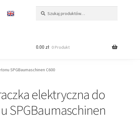
Szukaj:
Szukaj
0.00
zł
0 Produkt
betonu SPGBaumaschinen C600
raczka elektryczna do
nu SPGBaumaschinen