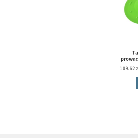
Ta
prowad
109.62
z