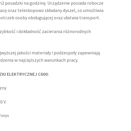
m2 posadzki na godzinę. Urządzenie posiada robocze
pacę oraz teleskopowo składany dyszel, co umożliwia
otrzeb osoby obsługującej oraz ułatwia transport.
szybkość i dokładność zacierania różnorodnych
wyższej jakości materiały i podzespoły zapewniają
dzenia w najcięższych warunkach pracy.
ZKI ELEKTRYCZNEJ C600:
ny
 V
min