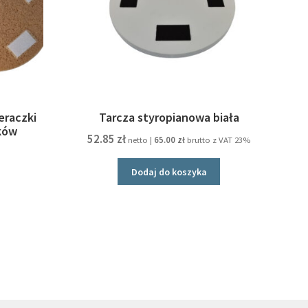
eraczki
Tarcza styropianowa biała
ków
52.85
zł
netto |
65.00
zł
brutto z VAT 23%
Dodaj do koszyka
Ten
produkt
ma
wiele
wariantów.
Opcje
można
wybrać
na