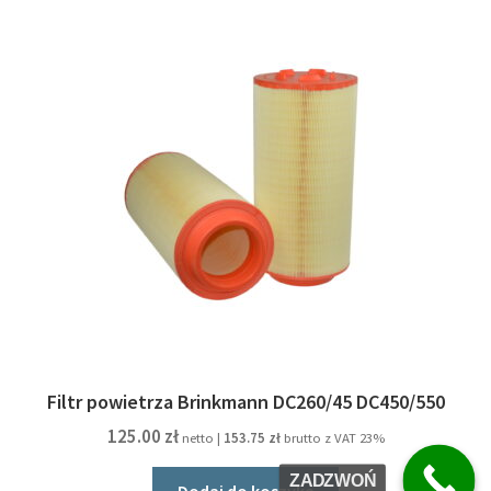
Filtr powietrza Brinkmann DC260/45 DC450/550
125.00
zł
netto |
153.75
zł
brutto z VAT 23%
ZADZWOŃ
Dodaj do koszyka