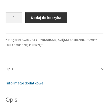
ilość
Dodaj do koszyka
Tłoczysko
aluminiowe
Putzmeister
P13
Kategorie:
AGREGATY TYNKARSKIE
,
CZĘŚCI ZAMIENNE
,
POMPY,
UKŁAD WODNY, OSPRZĘT
z
pompą
KA230
Opis
Informacje dodatkowe
Opis