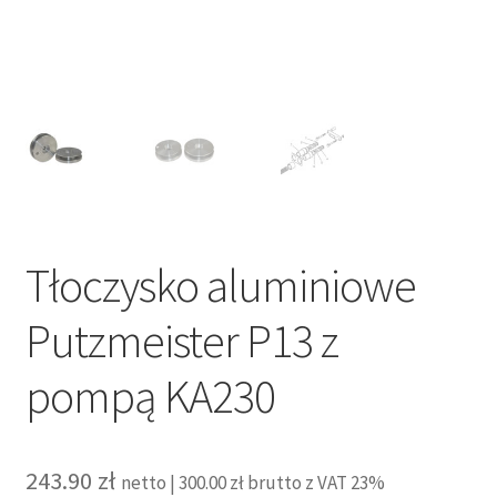
Tłoczysko aluminiowe
Putzmeister P13 z
pompą KA230
243.90
zł
netto |
300.00
zł
brutto z VAT 23%