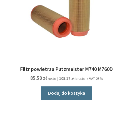
Filtr powietrza Putzmeister M740 M760D
85.50
zł
netto |
105.17
zł
brutto z VAT 23%
Dodaj do koszyka