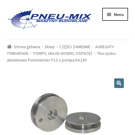
Przejdź
Przejdź
Menu
do
do
nawigacji
treści
OFERTA
Strona główna
Sklep
CZĘŚCI ZAMIENNE
AGREGATY
TYNKARSKIE
POMPY, UKŁAD WODNY, OSPRZĘT
Tłoczysko
USŁUGI
aluminiowe Putzmeister P13 z pompą KA230
SERWIS
SKLEP
🔍
Rozwiń
PLIKI DO POBRANIA
menu
potom
BLOG
KONTAKT