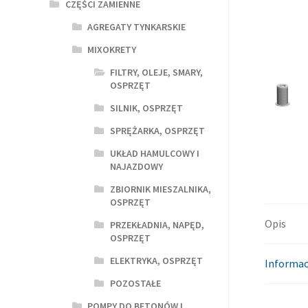
CZĘŚCI ZAMIENNE
AGREGATY TYNKARSKIE
MIXOKRETY
FILTRY, OLEJE, SMARY,
OSPRZĘT
SILNIK, OSPRZĘT
SPRĘŻARKA, OSPRZĘT
UKŁAD HAMULCOWY I
NAJAZDOWY
ZBIORNIK MIESZALNIKA,
OSPRZĘT
Opis
PRZEKŁADNIA, NAPĘD,
OSPRZĘT
ELEKTRYKA, OSPRZĘT
Informac
POZOSTAŁE
POMPY DO BETONÓW I