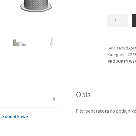
ilość
Filtr
separatora
BMS
SIGMA
SKU:
aad8d524a
Kategorie:
CZĘ
KAESER
PRODUKTY WY
Opis
Filtr separatora do podajni
je dodatkowe