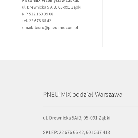
PNEU-MIX Przemysław Laskus
ul. Drewnicka 5 AiB, 05-091 Ząbki
NIP 532 169 39 08
tel. 22 676 66 42
email: biuro@pneu-mix.com.pl
PNEU-MIX oddział Warszawa
ul. Drewnicka 5AiB, 05-091 Ząbki
SKLEP: 22 676 66 42, 601 537 413