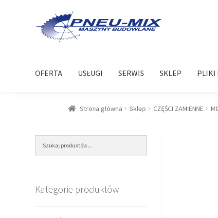
Przejdź
Przejdź
do
do
nawigacji
treści
OFERTA
USŁUGI
SERWIS
SKLEP
PLIKI
Strona główna
Sklep
CZĘŚCI ZAMIENNE
MI
Kategorie produktów