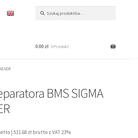
Szukaj:
Szukaj
0.00
zł
0 Produkt
KAESER
 separatora BMS SIGMA
ER
etto |
511.68
zł
brutto z VAT 23%