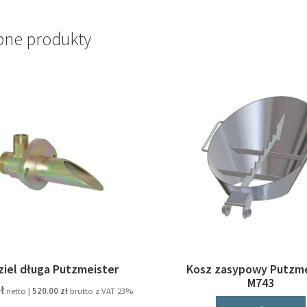
ne produkty
ziel długa Putzmeister
Kosz zasypowy Putzme
M743
ł
netto |
520.00
zł
brutto z VAT 23%