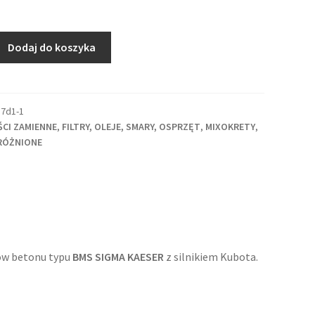
Dodaj do koszyka
7d1-1
ŚCI ZAMIENNE
,
FILTRY, OLEJE, SMARY, OSPRZĘT
,
MIXOKRETY
,
RÓŻNIONE
ków betonu typu
BMS SIGMA KAESER
z silnikiem Kubota.