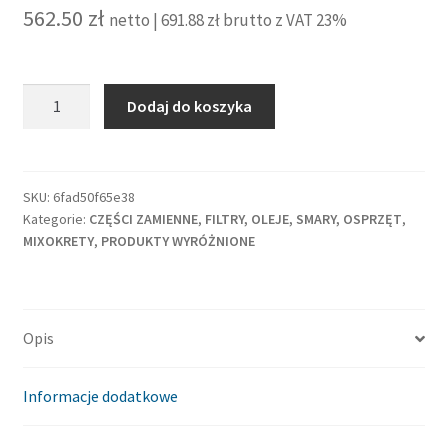
562.50
zł
netto |
691.88
zł
brutto z VAT 23%
ilość
Dodaj do koszyka
Filtr
separatora
Putzmeister
M3250HD
SKU:
6fad50f65e38
Kategorie:
CZĘŚCI ZAMIENNE
,
FILTRY, OLEJE, SMARY, OSPRZĘT
,
MIXOKRETY
,
PRODUKTY WYRÓŻNIONE
Opis
Informacje dodatkowe