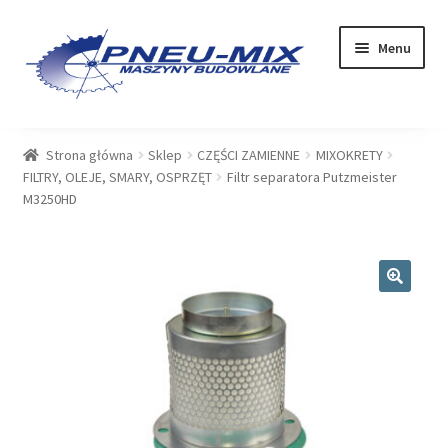
Przejdź
Przejdź
Menu
do
do
nawigacji
treści
OFERTA
Strona główna
Sklep
CZĘŚCI ZAMIENNE
MIXOKRETY
FILTRY, OLEJE, SMARY, OSPRZĘT
Filtr separatora Putzmeister
USŁUGI
M3250HD
SERWIS
SKLEP
🔍
Rozwiń
PLIKI DO POBRANIA
menu
potom
BLOG
KONTAKT