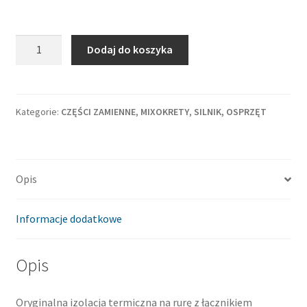
ilość
Dodaj do koszyka
Tłumik
wydech
izolacja
termiczna
Kategorie:
CZĘŚCI ZAMIENNE
,
MIXOKRETY
,
SILNIK, OSPRZĘT
Putzmeister
M743
Opis
Informacje dodatkowe
Opis
Oryginalna izolacja termiczna na rurę z łącznikiem