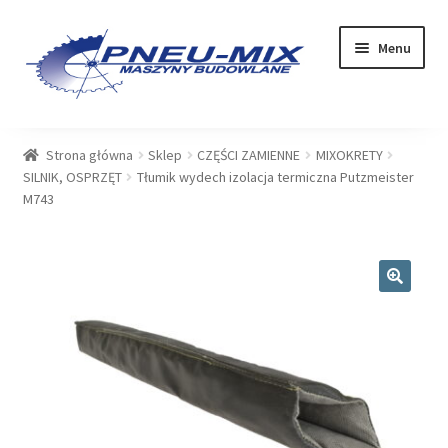
Przejdź
Przejdź
Menu
do
do
nawigacji
treści
OFERTA
Strona główna
Sklep
CZĘŚCI ZAMIENNE
MIXOKRETY
SILNIK, OSPRZĘT
Tłumik wydech izolacja termiczna Putzmeister
USŁUGI
M743
SERWIS
SKLEP
🔍
Rozwiń
PLIKI DO POBRANIA
menu
potom
BLOG
KONTAKT