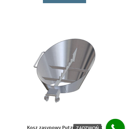
Kosz zasypowy Putzmeister M743
ZADZWOŃ