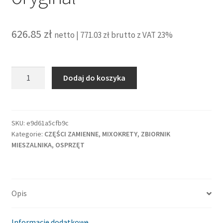
626.85
zł
netto |
771.03
zł
brutto z VAT 23%
ilość
Dodaj do koszyka
Obudowa
łożyska
przód
Putzmeister
SKU:
e9d61a5cfb9c
Kategorie:
CZĘŚCI ZAMIENNE
,
MIXOKRETY
,
ZBIORNIK
Brinkmann
MIESZALNIKA, OSPRZĘT
oryginał
Opis
Informacje dodatkowe