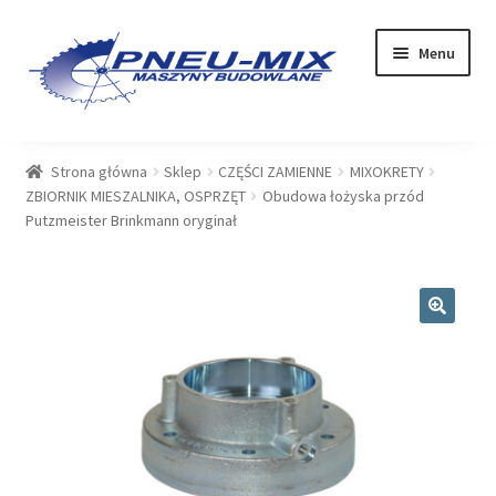
Przejdź
Przejdź
Menu
do
do
nawigacji
treści
OFERTA
Strona główna
Sklep
CZĘŚCI ZAMIENNE
MIXOKRETY
ZBIORNIK MIESZALNIKA, OSPRZĘT
Obudowa łożyska przód
USŁUGI
Putzmeister Brinkmann oryginał
SERWIS
SKLEP
🔍
Rozwiń
PLIKI DO POBRANIA
menu
potom
BLOG
KONTAKT