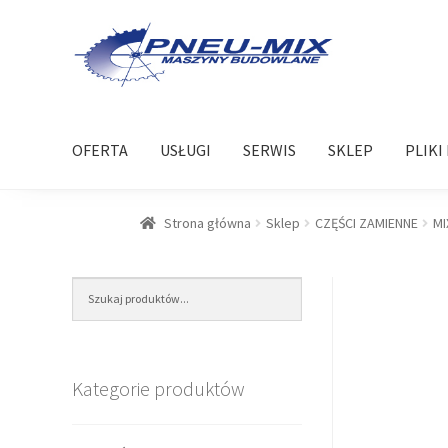
Przejdź
Przejdź
do
do
nawigacji
treści
OFERTA
USŁUGI
SERWIS
SKLEP
PLIKI
Strona główna
Sklep
CZĘŚCI ZAMIENNE
MI
Kategorie produktów