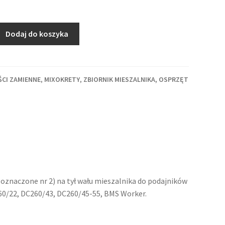
Dodaj do koszyka
ŚCI ZAMIENNE
,
MIXOKRETY
,
ZBIORNIK MIESZALNIKA, OSPRZĘT
oznaczone nr 2) na tył wału mieszalnika do podajników
0/22, DC260/43, DC260/45-55, BMS Worker.