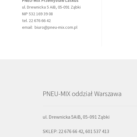
PNEU-MIX Przemysław Laskus
ul. Drewnicka 5 AiB, 05-091 Ząbki
NIP 532 169 39 08
tel. 22 676 66 42
email: biuro@pneu-mix.com.pl
PNEU-MIX oddział Warszawa
ul. Drewnicka 5AiB, 05-091 Ząbki
SKLEP: 22 676 66 42, 601 537 413