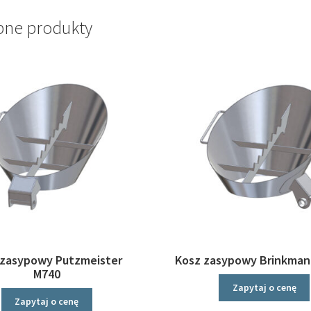
ne produkty
 zasypowy Putzmeister
Kosz zasypowy Brinkman
M740
Zapytaj o cenę
Zapytaj o cenę