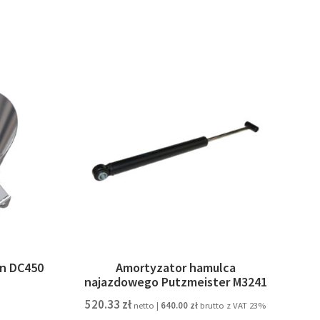
n DC450
Amortyzator hamulca
najazdowego Putzmeister M3241
520.33
zł
netto |
640.00
zł
brutto z VAT 23%