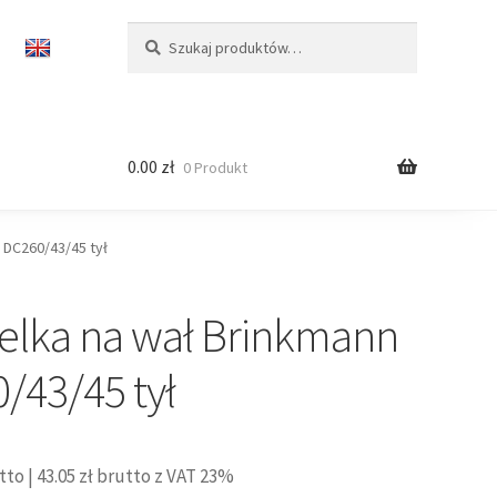
Szukaj:
Szukaj
0.00
zł
0 Produkt
 DC260/43/45 tył
elka na wał Brinkmann
/43/45 tył
tto |
43.05
zł
brutto z VAT 23%