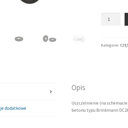
ilość
Uszczelka
na
wał
Brinkmann
Kategorie:
CZĘ
DC260/43/45
tył
Opis
Uszczelnienie (na schemacie 
je dodatkowe
betonu typu Brinkmann DC26