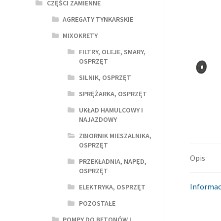
CZĘŚCI ZAMIENNE
AGREGATY TYNKARSKIE
MIXOKRETY
FILTRY, OLEJE, SMARY,
OSPRZĘT
SILNIK, OSPRZĘT
SPRĘŻARKA, OSPRZĘT
UKŁAD HAMULCOWY I
NAJAZDOWY
ZBIORNIK MIESZALNIKA,
OSPRZĘT
Opis
PRZEKŁADNIA, NAPĘD,
OSPRZĘT
Informac
ELEKTRYKA, OSPRZĘT
POZOSTAŁE
POMPY DO BETONÓW I