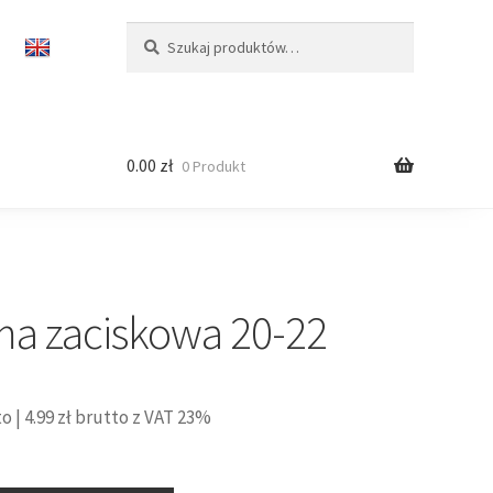
Szukaj:
Szukaj
0.00
zł
0 Produkt
a zaciskowa 20-22
to |
4.99
zł
brutto z VAT 23%