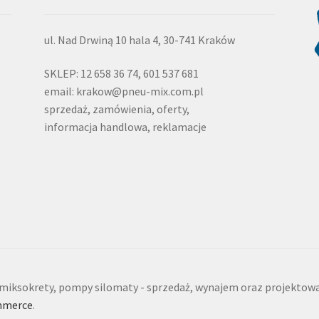
ul. Nad Drwiną 10 hala 4, 30-741 Kraków
SKLEP: 12 658 36 74, 601 537 681
email: krakow@pneu-mix.com.pl
sprzedaż, zamówienia, oferty,
informacja handlowa, reklamacje
iksokrety, pompy silomaty - sprzedaż, wynajem oraz projektowa
mmerce
.