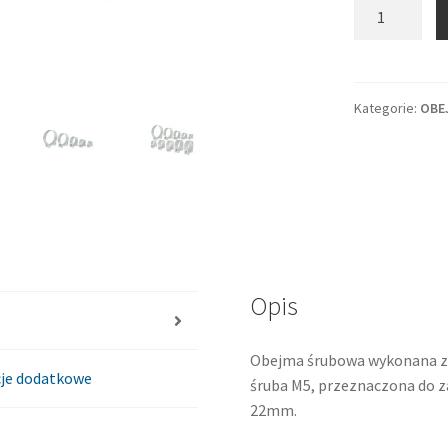
ilość
Obejma
zaciskowa
20-
22
Kategorie:
OBE
Opis
Obejma śrubowa wykonana z 
je dodatkowe
śruba M5, przeznaczona do z
22mm.