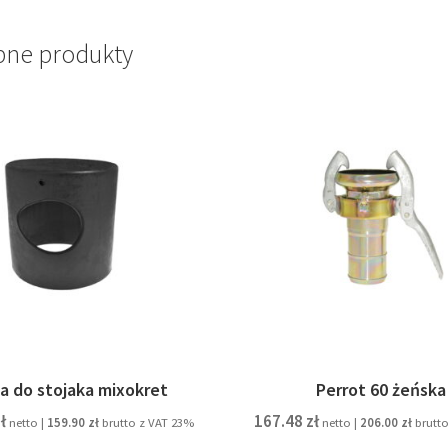
ne produkty
a do stojaka mixokret
Perrot 60 żeńska
ł
167.48
zł
netto |
159.90
zł
brutto z VAT 23%
netto |
206.00
zł
brutto