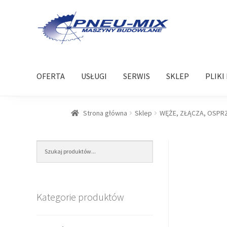
Przejdź
Przejdź
do
do
nawigacji
treści
OFERTA
USŁUGI
SERWIS
SKLEP
PLIKI
Strona główna
Sklep
WĘŻE, ZŁĄCZA, OSPR
Kategorie produktów