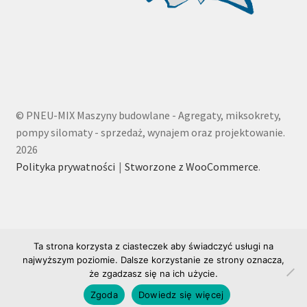
© PNEU-MIX Maszyny budowlane - Agregaty, miksokrety,
pompy silomaty - sprzedaż, wynajem oraz projektowanie.
2026
Polityka prywatności
Stworzone z WooCommerce
.
Ta strona korzysta z ciasteczek aby świadczyć usługi na
najwyższym poziomie. Dalsze korzystanie ze strony oznacza,
że zgadzasz się na ich użycie.
0
Zgoda
Dowiedz się więcej
Szukaj:
Szukaj