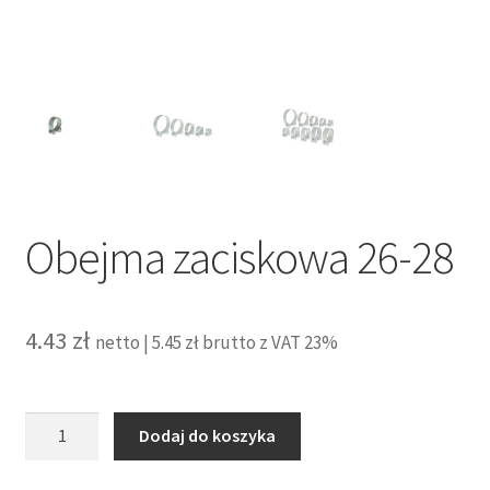
Obejma zaciskowa 26-28
4.43
zł
netto |
5.45
zł
brutto z VAT 23%
ilość
Dodaj do koszyka
Obejma
zaciskowa