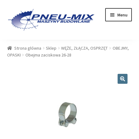
Przejdź
Przejdź
Menu
do
do
nawigacji
treści
OFERTA
Strona główna
Sklep
WĘŻE, ZŁĄCZA, OSPRZĘT
OBEJMY,
OPASKI
Obejma zaciskowa 26-28
USŁUGI
SERWIS
🔍
SKLEP
Rozwiń
PLIKI DO POBRANIA
menu
potom
BLOG
KONTAKT