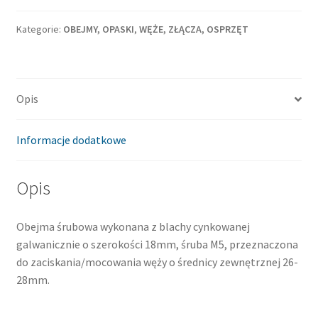
26-
28
Kategorie:
OBEJMY, OPASKI
,
WĘŻE, ZŁĄCZA, OSPRZĘT
Opis
Informacje dodatkowe
Opis
Obejma śrubowa wykonana z blachy cynkowanej
galwanicznie o szerokości 18mm, śruba M5, przeznaczona
do zaciskania/mocowania węży o średnicy zewnętrznej 26-
28mm.