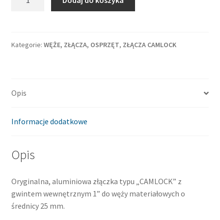
Dodaj do koszyka
Camlock
złączka
25MT
gw.wew.1
Kategorie:
WĘŻE, ZŁĄCZA, OSPRZĘT
,
ZŁĄCZA CAMLOCK
aluminium
Opis
Informacje dodatkowe
Opis
Oryginalna, aluminiowa złączka typu „CAMLOCK” z
gwintem wewnętrznym 1” do węży materiałowych o
średnicy 25 mm.