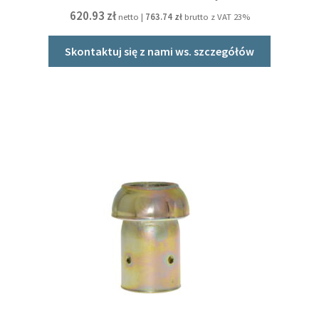
620.93
zł
netto |
763.74
zł
brutto z VAT 23%
Skontaktuj się z nami ws. szczegółów