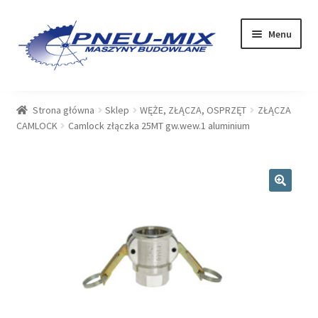
Przejdź
Przejdź
Menu
do
do
nawigacji
treści
OFERTA
Strona główna
Sklep
WĘŻE, ZŁĄCZA, OSPRZĘT
ZŁĄCZA
CAMLOCK
Camlock złączka 25MT gw.wew.1 aluminium
USŁUGI
SERWIS
🔍
SKLEP
Rozwiń
PLIKI DO POBRANIA
menu
potom
BLOG
KONTAKT