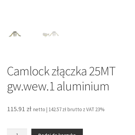
Camlock złączka 25MT
gw.wew.1 aluminium
115.91
zł
netto |
142.57
zł
brutto z VAT 23%
ilość