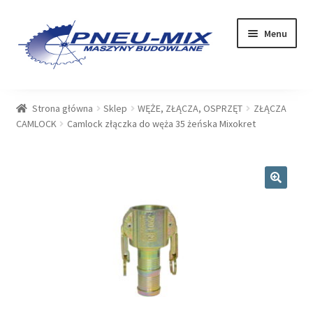
Przejdź
Przejdź
Menu
do
do
nawigacji
treści
OFERTA
Strona główna
Sklep
WĘŻE, ZŁĄCZA, OSPRZĘT
ZŁĄCZA
CAMLOCK
Camlock złączka do węża 35 żeńska Mixokret
USŁUGI
SERWIS
🔍
SKLEP
Rozwiń
PLIKI DO POBRANIA
menu
potom
BLOG
KONTAKT