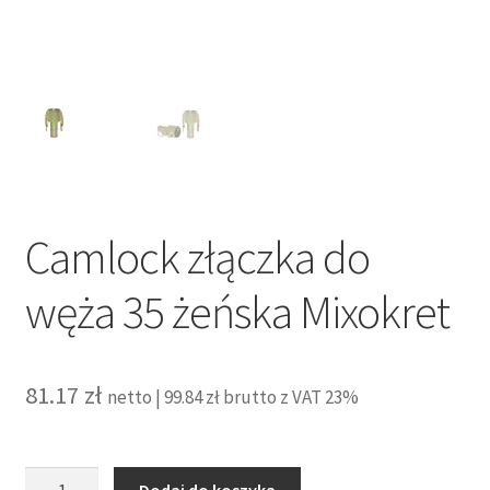
Camlock złączka do
węża 35 żeńska Mixokret
81.17
zł
netto |
99.84
zł
brutto z VAT 23%
ilość