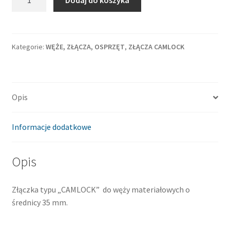
Dodaj do koszyka
Camlock
złączka
do
węża
Kategorie:
WĘŻE, ZŁĄCZA, OSPRZĘT
,
ZŁĄCZA CAMLOCK
35
żeńska
Mixokret
Opis
Informacje dodatkowe
Opis
Złączka typu „CAMLOCK” do węży materiałowych o
średnicy 35 mm.