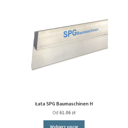
Opcje
można
wybrać
na
stronie
produktu
Łata SPG Baumaschinen H
Od
61.06
zł
Ten
Wybierz opcje