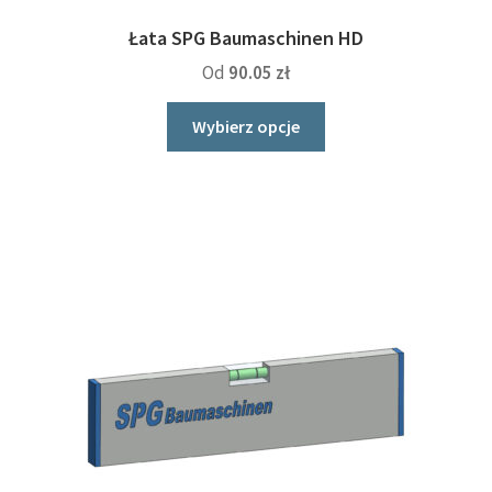
Łata SPG Baumaschinen HD
Od
90.05
zł
Ten
Wybierz opcje
produkt
ma
wiele
wariantów.
Opcje
można
wybrać
na
stronie
produktu