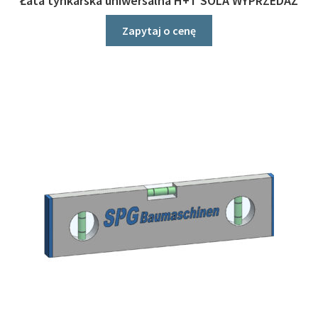
Łata tynkarska uniwersalna H+T SOLA WYPRZEDAŻ
Zapytaj o cenę