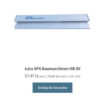
wybrać
na
stronie
produktu
Łata SPG Baumaschinen HB 80
57.47
zł
netto |
70.69
zł
brutto z VAT 23%
Dodaj do koszyka