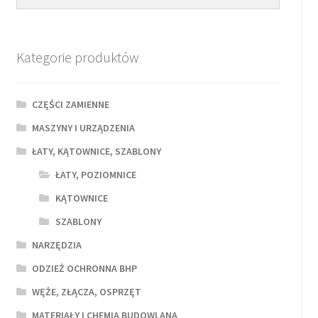
produktu
Kategorie produktów
CZĘŚCI ZAMIENNE
MASZYNY I URZĄDZENIA
ŁATY, KĄTOWNICE, SZABLONY
ŁATY, POZIOMNICE
KĄTOWNICE
SZABLONY
NARZĘDZIA
ODZIEŻ OCHRONNA BHP
WĘŻE, ZŁĄCZA, OSPRZĘT
MATERIAŁY I CHEMIA BUDOWLANA