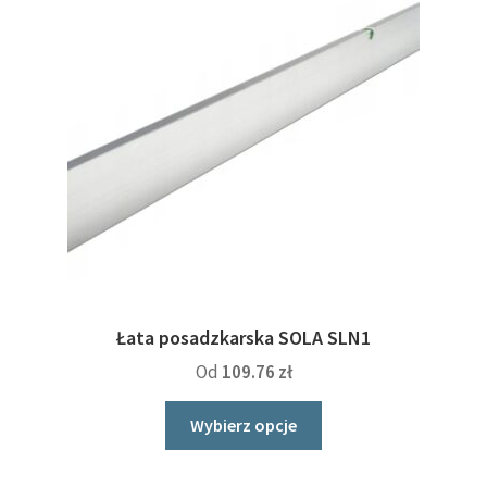
Łata posadzkarska SOLA SLN1
Od
109.76
zł
Ten
Wybierz opcje
produkt
ma