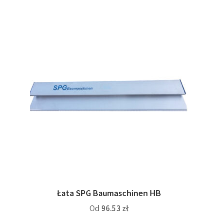
wiele
wariantów.
Opcje
można
wybrać
na
stronie
produktu
Łata SPG Baumaschinen HB
Od
96.53
zł