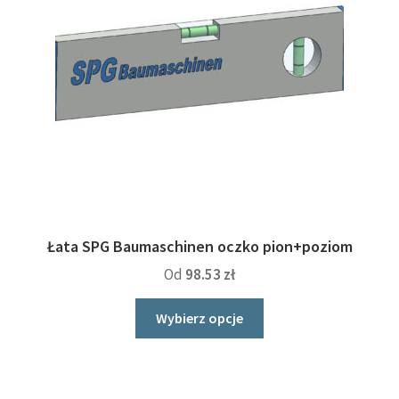
Łata SPG Baumaschinen oczko pion+poziom
Od
98.53
zł
Ten
Wybierz opcje
produkt
ma
wiele
wariantów.