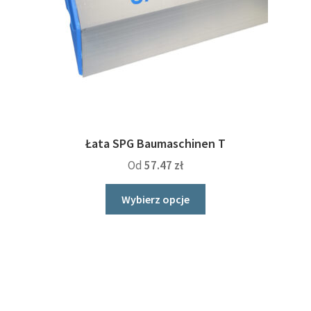
Łata SPG Baumaschinen T
Od
57.47
zł
Ten
Wybierz opcje
produkt
ma
wiele
wariantów.
Opcje
można