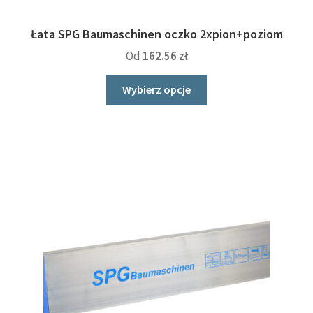
Łata SPG Baumaschinen oczko 2xpion+poziom
Od
162.56
zł
Ten
Wybierz opcje
produkt
ma
wiele
wariantów.
Opcje
można
wybrać
na
stronie
produktu