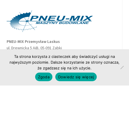
PNEU-MIX Przemysław Laskus
ul. Drewnicka 5 AiB, 05-091 Ząbki
NIP 532 169 39 08
Ta strona korzysta z ciasteczek aby świadczyć usługi na
tel. 22 676 66 42
najwyższym poziomie. Dalsze korzystanie ze strony oznacza,
email: biuro@pneu-mix.com.pl
że zgadzasz się na ich użycie.
0
Zgoda
Dowiedz się więcej
Szukaj:
Szukaj
PNEU-MIX oddział Warszawa
ul. Drewnicka 5AiB, 05-091 Ząbki