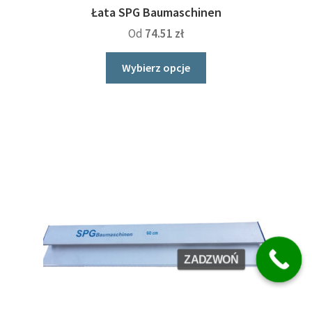
Łata SPG Baumaschinen
Od
74.51
zł
Ten
Wybierz opcje
produkt
ma
wiele
wariantów.
Opcje
można
wybrać
na
stronie
produktu
ZADZWOŃ