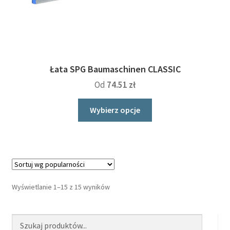
Łata SPG Baumaschinen CLASSIC
Od
74.51
zł
Ten
Wybierz opcje
produkt
ma
wiele
wariantów.
Opcje
można
Wyświetlanie 1–15 z 15 wyników
wybrać
na
stronie