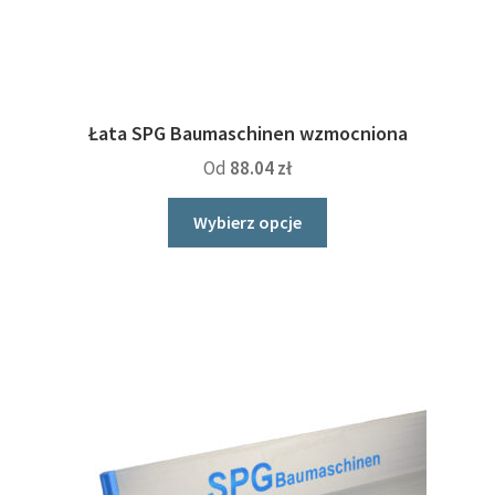
Łata SPG Baumaschinen wzmocniona
Od
88.04
zł
Ten
Wybierz opcje
produkt
ma
wiele
wariantów.
Opcje
można
wybrać
na
stronie
produktu